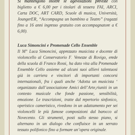
Si mantengono inoltre le
agevolazioni previste
con
biglietto a € 6,00
per i titolari di tessera FAI, ARCI,
Carta DOC, ART CARD, Scuole di musica, Università,
JoungerER, “Accompagna un bambino a Teatro” (ragazzi
fino a 16 anni ingresso gratuito con accompagnatore a €
6,00).
Luca Simoncini e Promenade Cello Ensenble
Il M° Luca Simoncini, apprezzato musicista e docente di
violoncello al
Conservatorio F. Venezze di Rovigo,
erede
della scuola di Franco Rossi, ha dato vita alla Promenade
Ensemble Cello assieme ad alcuni suoi allievi talentuosi
già in carriera e vincitori di importanti concorsi
internazionali, fra i quali anche ‘
Adotta un musicista ‘
organizzato dall’associazione Amici dell’Arte
,
r
iuniti in un
contesto musicale che fonde passione, sensibilità,
emozione. Le trascrizioni, tratte dal repertorio sinfonico,
operistico cameristico, rivedono in un adattamento per sei
violoncelli le più famose composizioni dal barocco al
Novecento. Gli strumenti, posti sullo stesso piano, si
alternano in un dialogo che confluisce in un serrato
tessuto polifonico fino a formare un’opera originale.