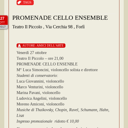
TAGS:
PROMENADE CELLO ENSEMBLE
27
OTT
Teatro Il Piccolo , Via Cerchia 98 , Forlì
2017
AUTORE:
AMICI DELL'ARTE
Venerdì 27 ottobre
Teatro Il Piccolo – ore 21,00
PROMENADE CELLO ENSENBLE
M° Luca Simoncini, violoncello solista e direttore
Studenti di conservatorio
:
Luca Giovannini, violoncello
Marco Venturini, violoncello
Marina Pavani, violoncello
Ludovica Angelini, violoncello
Moreno Amiconi, violoncello
Musiche di Thaikovsky, Chopin, Ravel, Schumann, Hahn,
Liszt
Ingresso promozionale ridotto € 10,00