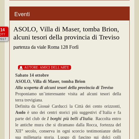
Eventi
ASOLO, Villa di Maser, tomba Brion,
14
OTT
alcuni tesori della provincia di Treviso
2017
partenza da viale Roma 128 Forlì
AUTORE:
AMICI DELL'ARTE
Sabato 14 ottobre
ASOLO, Villa di Maser, tomba Brion
Alla scoperta di alcuni tesori della provincia di Treviso
Proponiamo un’interessante visita ad alcuni tesori della
terra trevigiana.
Definita da Giosuè Carducci la Città dei cento orizzonti,
Asolo
è uno dei centri storici più suggestivi d’Italia e fa
parte del club de
I borghi più belli d'Italia
.
Raccolta entro
le antiche mura che si diramano dalla Rocca, fortezza del
XII° secolo, conserva in ogni scorcio testimonianze della
sua millenaria storia. Luogo di fascino sui dolci colli