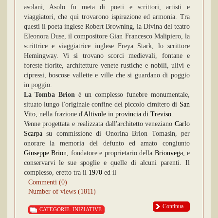
asolani, Asolo fu meta di poeti e scrittori, artisti e
viaggiatori, che qui trovarono ispirazione ed armonia. Tra
questi il poeta inglese Robert Browning, la Divina del teatro
Eleonora Duse, il compositore Gian Francesco Malipiero, la
scrittrice e viaggiatrice inglese Freya Stark, lo scrittore
Hemingway. Vi si trovano scorci medievali, fontane e
foreste fiorite, architetture venete rustiche e nobili, ulivi e
cipressi, boscose vallette e ville che si guardano di poggio
in poggio.
La Tomba Brion
è un complesso funebre monumentale,
situato lungo l'originale confine del piccolo cimitero di
San
Vito
, nella frazione d'
Altivole
in
provincia di Treviso
.
Venne progettata e realizzata dall'architetto veneziano
Carlo
Scarpa
su commissione di Onorina Brion Tomasin, per
onorare la memoria del defunto ed amato congiunto
Giuseppe Brion
, fondatore e proprietario della
Brionvega
, e
conservarvi le sue spoglie e quelle di alcuni parenti. Il
complesso, eretto tra il
1970
ed il
Commenti (0)
Number of views (1811)
Continua
CATEGORIE:
INIZIATIVE