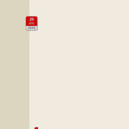
Eventi
CONCORSO 'ADOTTA UN MUS
29
APR
Istituto Musicale Angelo Masini, Corso Garibald
2015
AUTORE:
AMICI DELL'ARTE
Concorso per un
Undic
Gli
“Amici dell’Arte”
promuovono l’undicesima
di giovani studenti di musica.
Iscriz
Commenti (0)
Number of views (2733)
CATEGORIE:
INIZIATIVE
TAGS: