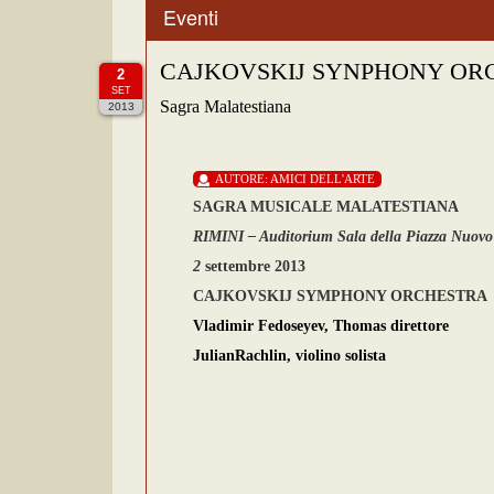
Eventi
CAJKOVSKIJ SYNPHONY OR
2
SET
Sagra Malatestiana
2013
AUTORE:
AMICI DELL'ARTE
SAGRA MUSICALE MALATESTIANA
RIMINI – Auditorium Sala della Piazza Nuovo
2
settembre 2013
CAJKOVSKIJ SYMPHONY ORCHESTRA
Vladimir Fedoseyev, Thomas
direttore
JulianRachlin,
violino
solista