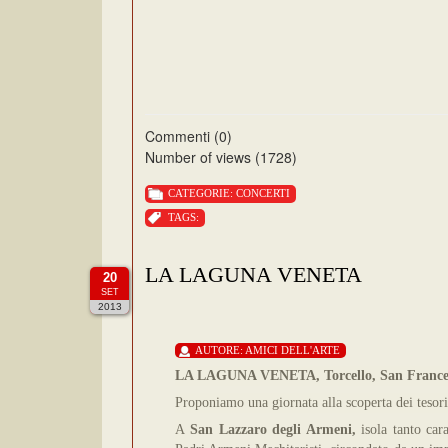
Commenti (0)
Number of views (1728)
CATEGORIE:
CONCERTI
TAGS:
LA LAGUNA VENETA
20
SET
2013
AUTORE:
AMICI DELL'ARTE
LA LAGUNA VENETA, Torcello, San Francesc
Proponiamo una giornata alla scoperta dei tesori
A
San Lazzaro degli Armeni,
isola
tanto car