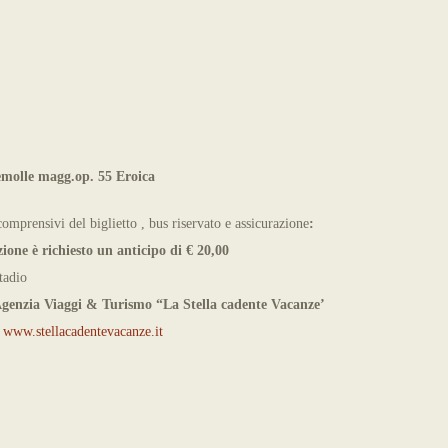
emolle magg.op. 55 Eroica
comprensivi del biglietto , bus riservato e assicurazione
:
ione è richiesto un anticipo di € 20,00
tadio
genzia Viaggi & Turismo “La Stella cadente Vacanze’
-
www.stellacadentevacanze.it