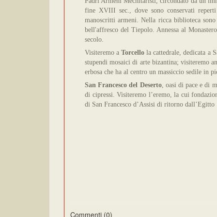
Padri Armeni Mechitaristi, circondato da un im
fine XVIII sec., dove sono conservati reperti 
manoscritti armeni. Nella ricca biblioteca sono
bell'affresco del Tiepolo. Annessa al Monastero
secolo
.
Visiteremo a
Torcello
la cattedrale, dedicata a 
stupendi mosaici di arte bizantina; visiteremo an
erbosa che ha al centro un massiccio sedile in pi
San Francesco del Deserto
, oasi di pace e di 
di cipressi. Visiteremo l’eremo, la cui fondazio
di San Francesco d’Assisi di ritorno dall’Egitto
Commenti (0)