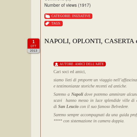
Number of views (1917)
CATEGORIE:
INIZIATIVE
TAGS:
NAPOLI, OPLONTI, CASERTA e 
1
OTT
2013
AUTORE:
AMICI DELL'ARTE
Cari soci ed amici,
siamo lieti di proporre un viaggio nell’affascin
e testimonianze storiche recenti ed antiche.
Saremo a
Napoli
dove potremo ammirare alcuni d
scavi hanno messo in luce splendide ville di
di
San Leucio
con il suo famoso Belvedere.
Saremo sempre accompagnati da una guida profes
**** con sistemazione in camera doppia.