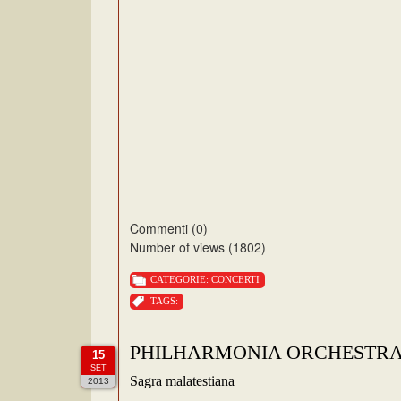
Commenti (0)
Number of views (1802)
CATEGORIE:
CONCERTI
TAGS:
PHILHARMONIA ORCHESTR
15
SET
Sagra malatestiana
2013