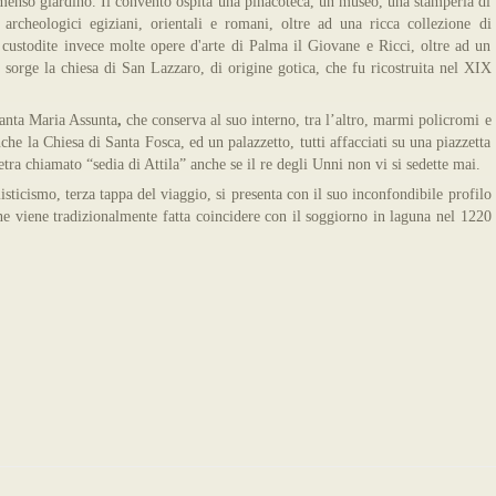
menso giardino. Il convento ospita una pinacoteca, un museo, una stamperia di
archeologici egiziani, orientali e romani, oltre ad una ricca collezione di
 custodite invece molte opere d'arte di Palma il Giovane e Ricci, oltre ad un
 sorge la chiesa di San Lazzaro, di origine gotica, che fu ricostruita nel XIX
Santa Maria Assunta
,
che conserva al suo interno, tra l’altro, marmi policromi e
che la Chiesa di Santa Fosca, ed un palazzetto, tutti affacciati su una piazzetta
etra chiamato “sedia di Attila” anche se il re degli Unni non vi si sedette mai.
misticismo, terza tappa del viaggio, si presenta con il suo inconfondibile profilo
ne viene tradizionalmente fatta coincidere con il soggiorno in laguna nel 1220