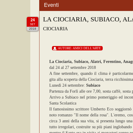
Eventi
LA CIOCIARIA, SUBIACO, AL
24
SET
CIOCIARIA
2018
AUTORE:
AMICI DELL'ARTE
La Ciociaria, Subiaco, Alatri, Ferentino, Anag
dal 24 al 27 settembre 2018
A fine settembre, quando il clima è particolarm
gita alla scoperta della Ciociaria, terra ricchissima
Lunedì 24 settembre:
Subiaco
Partenza da Forlì alle ore 7,00, sosta caffè, sosta 
Arrivo a Subiaco nel primo pomeriggio ed incontr
Santa Scolastica
Il famosissimo scrittore Umberto Eco soggiornò n
noto romanzo "Il nome della rosa". L'eremo, cost
circa 3 anni della sua vita, si presenta lungo un
tutto irregolari, costruite su più piani inglobando
mentre il Santo era in visita ai monasteri venne re