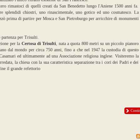
tero rimastoci di quelli creati da San Benedetto lungo l'Aniene 1500 anni fa.
tre splendidi chiostri, uno rinascimentale, uno gotico ed uno cosmatesco. La
zzò prima di partire per Mosca e San Pietroburgo per arricchire di monumenti
 partenza per Trisulti.
zione per la
Certosa di Trisulti
, nata a quota 800 metri su un piccolo pianoro
ntano dal mondo per circa 750 anni, fino a che nel 1947 la custodia di questo
i Casamari ed ultimamente ad una Associazione religiosa inglese. Visiteremo la
edata, la chiesa con la sua caratteristica separazione tra i cori dei Padri e dei
fine il grande refettorio
Conti