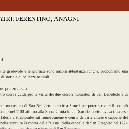
ATRI, FERENTINO, ANAGNI
ni
ente gradevole e le giornate sono ancora abbastanza lunghe, proponiamo una
 di storia e di bellezze naturali.
per pranzo libero.
o con la guida per la visita dei due celebri monasteri di San Benedetto e di
el monastero di San Benedetto per circa 3 mesi per poter scrivere il suo più
ruito nel 1100 attorno alla Sacra Grotta in cui San Benedetto aveva trascorso
a falesia a strapiombo sul fiume Aniene e consta di varie chiese e cappelle del
 nella struttura la roccia della falesia. Nella cappella di San Gregorio nel 1224
alizzato l'unico ritratto esistente di San Francesco.