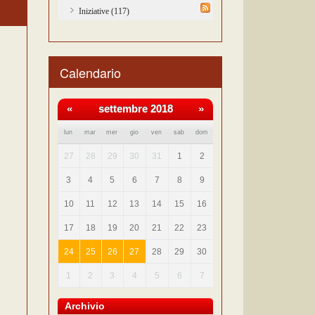
Iniziative (117)
Calendario
«
settembre 2018
»
lun
mar
mer
gio
ven
sab
dom
27
28
29
30
31
1
2
3
4
5
6
7
8
9
10
11
12
13
14
15
16
17
18
19
20
21
22
23
24
25
26
27
28
29
30
1
2
3
4
5
6
7
Archivio