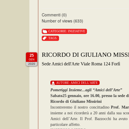
Commenti (0)
Number of views (633)
CATEGORIE:
INIZIATIVE
TAGS:
RICORDO DI GIULIANO MISSI
25
GEN
Sede Amici dell'Arte Viale Roma 124 Forlì
2020
AUTORE:
AMICI DELL'ARTE
Pomeriggi Insieme...agli “Amici dell’Arte”
Sabato25 gennaio, ore 16.00, presso la sede 
Ricordo di Giuliano Missirini
Incontreremo il nostro concittadino
Prof. Mar
insieme a noi ricorderà a 20 anni dalla sua sco
Amici dell’Arte. Il Prof. Bazzocchi ha avuto
particolare affetto.