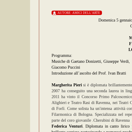
AUTORE:
AMICI DELL'ARTE
Domenica 5 gennaio 
M
F
L
Programma:
Musiche di Gaetano Donizetti, Giuseppe Verdi,
Giacomo Puccini
Introduzione all’ascolto del Prof. Ivan Bratti
Margherita Pieri
si è diplomata brillantemente
2007 ha conseguito una seconda laurea in linguis
2011 ha vinto il Concorso Primo Palcoscenico 
Alighieri e Teatro Rasi di Ravenna, nei Teatri
di Forlì. Come solista ha un'intensa attività co
Filarmonica di Bologna. Specializzata nel repe
parte del coro giovanile .Cherubini di Ravenna
Federica Venturi
. Diplomata in canto lirico