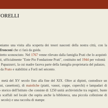
VORELLI
iamo una visita alla scoperta dei tesori nascosti della nostra città, con la
 Tronconi
che ci farà da guida.
itetto sconosciuto. Nel
1767
venne rilevato dalla famiglia Prati
che lo acquistò
ati, ufficialmente "Ente Pio Fondazione Prati", costituito nel
1944
per volontà
 Papazzurri, la cui madre faceva parte della famiglia proprietaria del palazzo,
 da
Prato
e stabilitisi a Forlì nel seicento.
 metà del XV secolo fino alla fine del XIX. Oltre ai dipinti, custodisce un
ani, cassettoni), di
maioliche
(piatti, vassoi, coppe, coperchi) e lampadari di
 storico dell'Istituto che consiste di 1250 unità archivistiche tra registri, buste
u scaffali nel locale che ospita anche la biblioteca, una piccola collezione di
 secolo) e una raccolta di stampe.