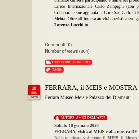
brillante carriera partecipando a numerosi produz
Lirico Internazionale Carlo Zampighi (con pre
Collabora come aggiunta al Coro San Carlo di 
Mehta. Oltre all’intensa attività operistica svolg
Lorenzo Lucchi
in
Commenti (0)
Number of views (804)
CATEGORIE:
CONCERTI
TAGS:
FERRARA, il MEIS e MOSTRA 
18
GEN
Ferrara Museo Meis e Palazzo dei Diamanti
2020
AUTORE:
AMICI DELL'ARTE
Sabato 18 gennaio 2020
FERRARA, visita al MEIS e alla mostra DE N
Nella mattinata visiteremo il
MEIS
, il Museo 