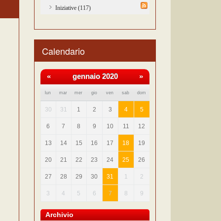
Iniziative (117)
Calendario
«
gennaio 2020
»
lun
mar
mer
gio
ven
sab
dom
30
31
1
2
3
4
5
6
7
8
9
10
11
12
13
14
15
16
17
18
19
20
21
22
23
24
25
26
27
28
29
30
31
1
2
3
4
5
6
7
8
9
Archivio