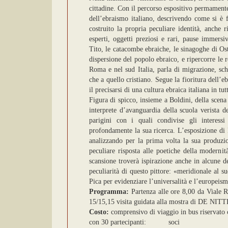
cittadine. Con il percorso espositivo permamente 
dell’ebraismo italiano, descrivendo come si è
costruito la propria peculiare identità, anche r
esperti, oggetti preziosi e rari, pause immers
Tito, le catacombe ebraiche, le sinagoghe di Ost
dispersione del popolo ebraico, e ripercorre le 
Roma e nel sud Italia, parla di migrazione, sch
che a quello cristiano. Segue la fioritura dell’
il precisarsi di una cultura ebraica italiana in tut
Figura di spicco, insieme a Boldini, della scena
interprete d’avanguardia della scuola verista d
parigini con i quali condivise gli interess
profondamente la sua ricerca. L’esposizione di 
analizzando per la prima volta la sua produzio
peculiare risposta alle poetiche della moderni
scansione troverà ispirazione anche in alcune de
peculiarità di questo pittore: «meridionale al s
Pica per evidenziare l’universalità e l’europeism
Programma:
Partenza alle ore 8,00 da Viale 
15/15,15 visita guidata alla mostra di DE NITTI
Costo:
comprensivo di viaggio in bus riservato c
con 30 partecipanti: soci