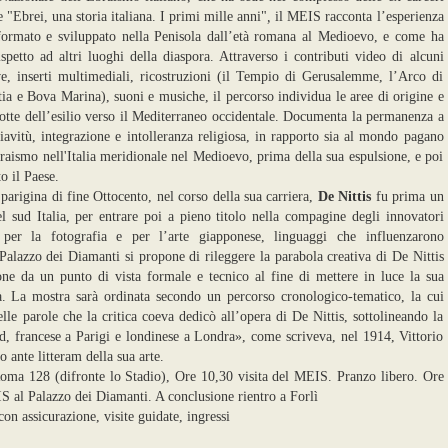
"Ebrei, una storia italiana. I primi mille anni"
,
il MEIS racconta l’esperienza
 formato e sviluppato nella Penisola dall’età romana al Medioevo, e come ha
ispetto ad altri luoghi della diaspora. Attraverso i contributi video di alcuni
ive, inserti multimediali, ricostruzioni (il Tempio di Gerusalemme, l’Arco di
ia e Bova Marina), suoni e musiche, il percorso individua le aree di origine e
rotte dell’esilio verso il Mediterraneo occidentale. Documenta la permanenza a
iavitù, integrazione e intolleranza religiosa, in rapporto sia al mondo pagano
ebraismo nell'Italia meridionale nel Medioevo, prima della sua espulsione, e poi
to il Paese.
 parigina di fine Ottocento, nel corso della sua carriera,
De Nittis
fu prima un
el sud Italia, per entrare poi a pieno titolo nella compagine degli innovatori
i per la fotografia e per l’arte giapponese, linguaggi che influenzarono
Palazzo dei Diamanti si propone di rileggere la parabola creativa di De Nittis
ne da un punto di vista formale e tecnico al fine di mettere in luce la sua
tà. La mostra sarà ordinata secondo un percorso cronologico-tematico, la cui
lle parole che la critica coeva dedicò all’opera di De Nittis, sottolineando la
ud, francese a Parigi e londinese a Londra», come scriveva, nel 1914, Vittorio
o ante litteram della sua arte.
Roma 128 (difronte lo Stadio), Ore 10,30 visita del MEIS. Pranzo libero. Ore
S al Palazzo dei Diamanti. A conclusione rientro a Forlì
on assicurazione, visite guidate, ingressi