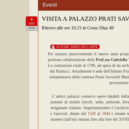
Eventi
VISITA A PALAZZO PRATI SA
4
GEN
Ritrovo alle ore 10,15 in Corso Diaz 49
2020
AUTORE:
AMICI DELL'ARTE
Per iniziare piacevolmente il nuovo anno propon
preziosa collaborazione della
Prof.ssa Gabriella
La costruzione risale al 1700, ad opera di un arch
dai Paulucci. Attualmente è sede dell'Istituto Pr
testamentaria della contessa Paola Savorelli Muti
proveniente
L’antico palazzo conserva opere databili dalla
insieme di mobili (tavoli, sedie, poltrone, div
artigianato italiano. Importantissimo è l'archivio
e fascicoli, datate dal
1320
al
1944
e situate s
monete (dall'età romana fino alla fine del XVIII