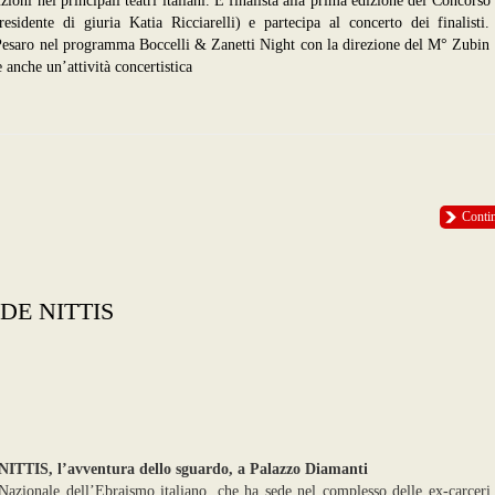
ioni nei principali teatri italiani. È finalista alla prima edizione del Concorso
sidente di giuria Katia Ricciarelli) e partecipa al concerto dei finalisti.
Pesaro nel programma Boccelli & Zanetti Night con la direzione del M° Zubin
e anche un’attività concertistica
Conti
DE NITTIS
ITTIS, l’avventura dello sguardo, a Palazzo Diamanti
Nazionale dell’Ebraismo italiano, che ha sede nel complesso delle ex-carceri