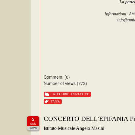
La partec
Informazioni: Ami
info@amici
Commenti (0)
Number of views (773)
CATEGORIE:
INIZIATIVE
TAGS:
CONCERTO DELL’EPIFANIA Proge
5
GEN
Istituto Musicale Angelo Masini
2020