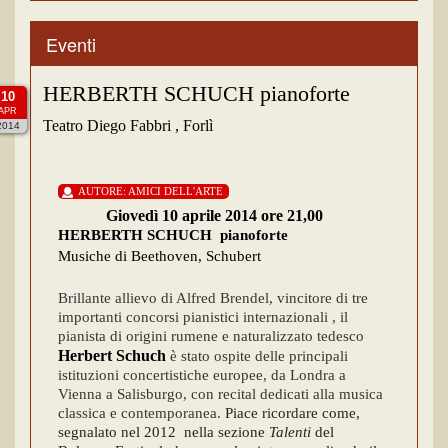
Eventi
HERBERTH SCHUCH pianoforte
10
APR
Teatro Diego Fabbri , Forlì
2014
AUTORE:
AMICI DELL'ARTE
Giovedì 10 aprile 2014 ore 21,00
HERBERTH SCHUCH
pianoforte
Musiche di Beethoven, Schubert
Brillante allievo di Alfred Brendel, vincitore di tre
importanti concorsi pianistici internazionali , il
pianista di origini rumene e naturalizzato tedesco
Herbert Schuch
è stato ospite delle principali
istituzioni concertistiche europee, da Londra a
Vienna a Salisburgo, con recital dedicati alla musica
classica e contemporanea.
Piace ricordare come,
segnalato nel 2012
nella sezione
Talenti
del